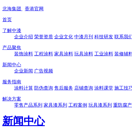
北海
集团
香港
官网
首页
了解中漆
企业介绍
荣誉资质
企业文化
中漆月刊
科技研发
联系我
产品聚焦
装饰涂料
工程涂料
家具涂料
玩具涂料
工业涂料
装修辅
新闻中心
企业新闻
广告视频
服务指南
涂料计算
防伪查询
售后服务
店铺查询
涂料课堂
施工技
解决方案
零售产品系列
家具漆系列
工程案例
玩具漆系列
重防腐产
新闻中心