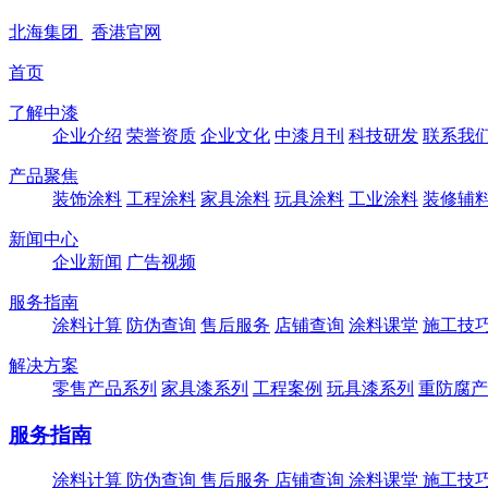
北海
集团
香港
官网
首页
了解中漆
企业介绍
荣誉资质
企业文化
中漆月刊
科技研发
联系我
产品聚焦
装饰涂料
工程涂料
家具涂料
玩具涂料
工业涂料
装修辅
新闻中心
企业新闻
广告视频
服务指南
涂料计算
防伪查询
售后服务
店铺查询
涂料课堂
施工技
解决方案
零售产品系列
家具漆系列
工程案例
玩具漆系列
重防腐产
服务指南
涂料计算
防伪查询
售后服务
店铺查询
涂料课堂
施工技