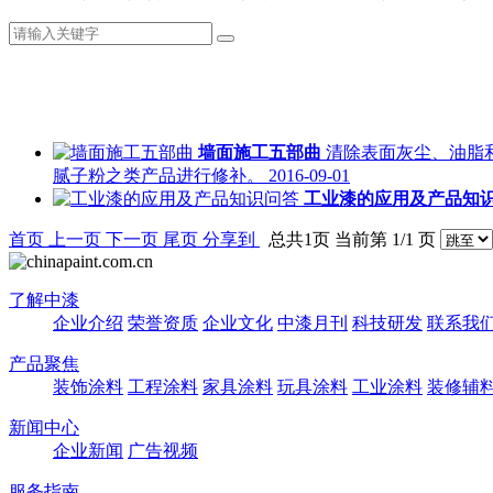
墙面施工五部曲
清除表面灰尘、油脂
腻子粉之类产品进行修补。
2016-09-01
工业漆的应用及产品知
首页
上一页
下一页
尾页
分享到
总共1页 当前第 1/1 页
了解中漆
企业介绍
荣誉资质
企业文化
中漆月刊
科技研发
联系我
产品聚焦
装饰涂料
工程涂料
家具涂料
玩具涂料
工业涂料
装修辅
新闻中心
企业新闻
广告视频
服务指南