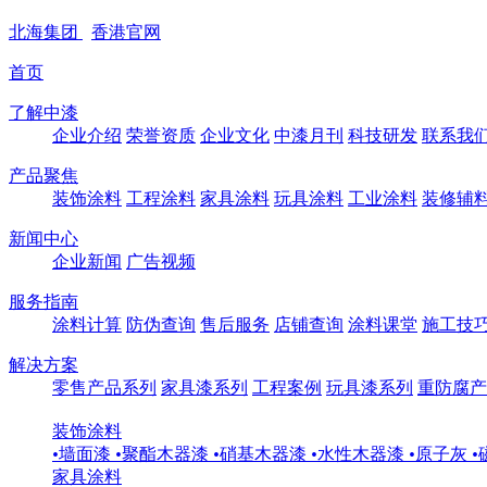
北海
集团
香港
官网
首页
了解中漆
企业介绍
荣誉资质
企业文化
中漆月刊
科技研发
联系我
产品聚焦
装饰涂料
工程涂料
家具涂料
玩具涂料
工业涂料
装修辅
新闻中心
企业新闻
广告视频
服务指南
涂料计算
防伪查询
售后服务
店铺查询
涂料课堂
施工技
解决方案
零售产品系列
家具漆系列
工程案例
玩具漆系列
重防腐产
装饰涂料
•
墙面漆
•
聚酯木器漆
•
硝基木器漆
•
水性木器漆
•
原子灰
•
家具涂料