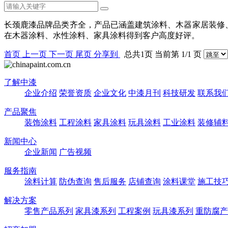
长颈鹿漆品牌品类齐全，产品已涵盖建筑涂料、木器家居装修
在木器涂料、水性涂料、家具涂料得到客户高度好评。
首页
上一页
下一页
尾页
分享到
总共1页 当前第 1/1 页
了解中漆
企业介绍
荣誉资质
企业文化
中漆月刊
科技研发
联系我
产品聚焦
装饰涂料
工程涂料
家具涂料
玩具涂料
工业涂料
装修辅
新闻中心
企业新闻
广告视频
服务指南
涂料计算
防伪查询
售后服务
店铺查询
涂料课堂
施工技
解决方案
零售产品系列
家具漆系列
工程案例
玩具漆系列
重防腐产