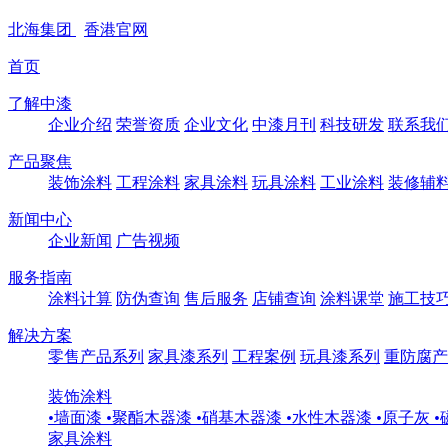
北海
集团
香港
官网
首页
了解中漆
企业介绍
荣誉资质
企业文化
中漆月刊
科技研发
联系我
产品聚焦
装饰涂料
工程涂料
家具涂料
玩具涂料
工业涂料
装修辅
新闻中心
企业新闻
广告视频
服务指南
涂料计算
防伪查询
售后服务
店铺查询
涂料课堂
施工技
解决方案
零售产品系列
家具漆系列
工程案例
玩具漆系列
重防腐产
装饰涂料
•
墙面漆
•
聚酯木器漆
•
硝基木器漆
•
水性木器漆
•
原子灰
•
家具涂料