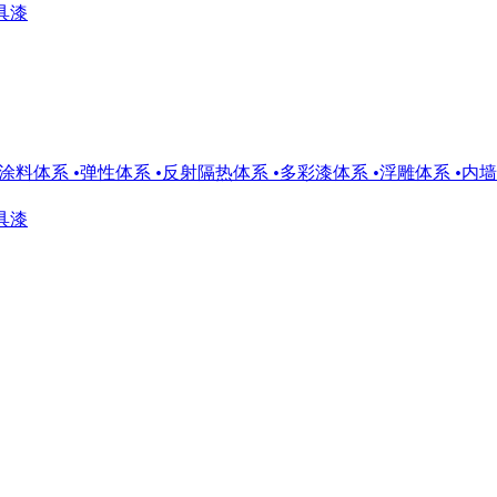
具漆
涂料体系
•
弹性体系
•
反射隔热体系
•
多彩漆体系
•
浮雕体系
•
内墙
具漆