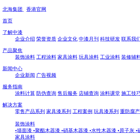
北海
集团
香港
官网
首页
了解中漆
企业介绍
荣誉资质
企业文化
中漆月刊
科技研发
联系我
产品聚焦
装饰涂料
工程涂料
家具涂料
玩具涂料
工业涂料
装修辅
新闻中心
企业新闻
广告视频
服务指南
涂料计算
防伪查询
售后服务
店铺查询
涂料课堂
施工技
解决方案
零售产品系列
家具漆系列
工程案例
玩具漆系列
重防腐产
装饰涂料
•
墙面漆
•
聚酯木器漆
•
硝基木器漆
•
水性木器漆
•
原子灰
•
家具涂料