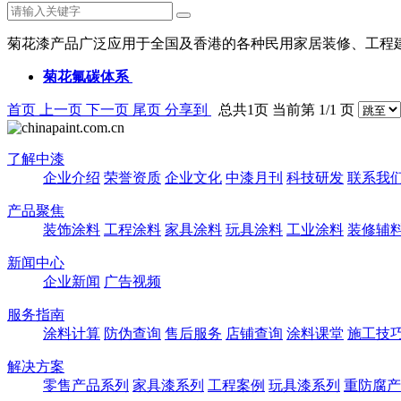
菊花漆产品广泛应用于全国及香港的各种民用家居装修、工程
菊花氟碳体系
首页
上一页
下一页
尾页
分享到
总共1页 当前第 1/1 页
了解中漆
企业介绍
荣誉资质
企业文化
中漆月刊
科技研发
联系我
产品聚焦
装饰涂料
工程涂料
家具涂料
玩具涂料
工业涂料
装修辅
新闻中心
企业新闻
广告视频
服务指南
涂料计算
防伪查询
售后服务
店铺查询
涂料课堂
施工技
解决方案
零售产品系列
家具漆系列
工程案例
玩具漆系列
重防腐产