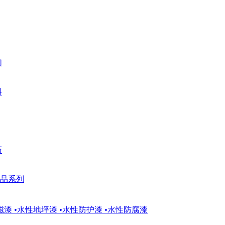
们
料
巧
品系列
磁漆
•
水性地坪漆
•
水性防护漆
•
水性防腐漆