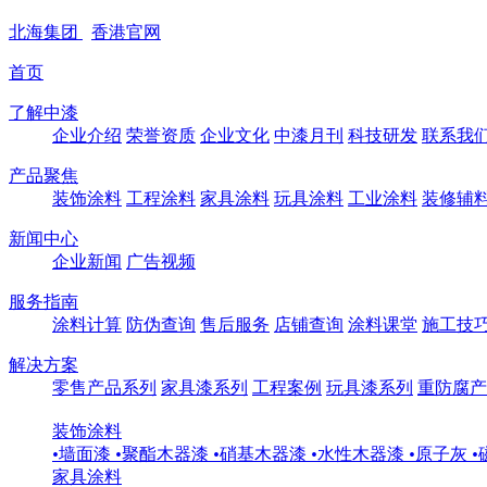
北海
集团
香港
官网
首页
了解中漆
企业介绍
荣誉资质
企业文化
中漆月刊
科技研发
联系我
产品聚焦
装饰涂料
工程涂料
家具涂料
玩具涂料
工业涂料
装修辅
新闻中心
企业新闻
广告视频
服务指南
涂料计算
防伪查询
售后服务
店铺查询
涂料课堂
施工技
解决方案
零售产品系列
家具漆系列
工程案例
玩具漆系列
重防腐产
装饰涂料
•
墙面漆
•
聚酯木器漆
•
硝基木器漆
•
水性木器漆
•
原子灰
•
家具涂料