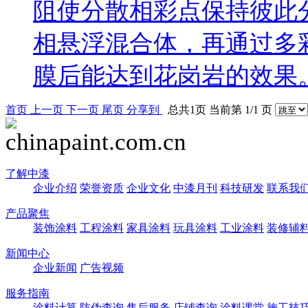
阻使分散相彩点保持彼此
相悬浮混合体，再通过多
膜后能达到花岗岩的效果
首页
上一页
下一页
尾页
分享到
总共1页 当前第 1/1 页
了解中漆
企业介绍
荣誉资质
企业文化
中漆月刊
科技研发
联系我
产品聚焦
装饰涂料
工程涂料
家具涂料
玩具涂料
工业涂料
装修辅
新闻中心
企业新闻
广告视频
服务指南
涂料计算
防伪查询
售后服务
店铺查询
涂料课堂
施工技